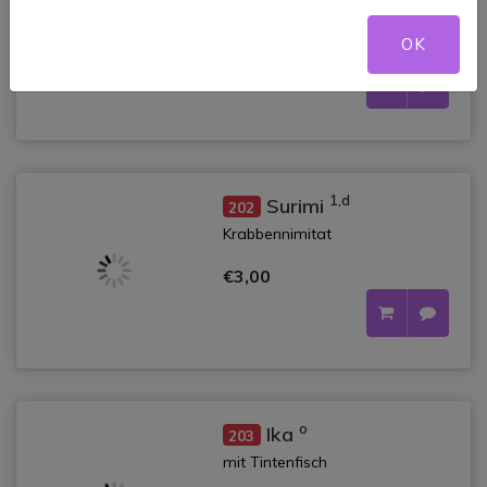
mit Eierstich
OK
€3,00
1,d
Surimi
202
Krabbennimitat
€3,00
o
Ika
203
mit Tintenfisch