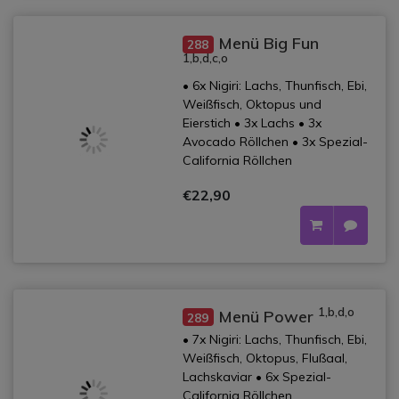
Menü Big Fun
288
1,b,d,c,o
• 6x Nigiri: Lachs, Thunfisch, Ebi,
Weißfisch, Oktopus und
Eierstich • 3x Lachs • 3x
Avocado Röllchen • 3x Spezial-
California Röllchen
€22,90
1,b,d,o
Menü Power
289
• 7x Nigiri: Lachs, Thunfisch, Ebi,
Weißfisch, Oktopus, Flußaal,
Lachskaviar • 6x Spezial-
California Röllchen