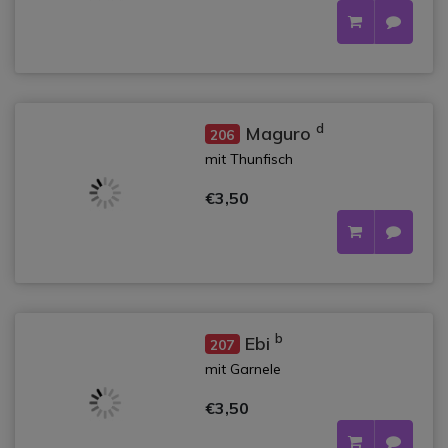
d
Maguro
206
mit Thunfisch
€3,50
b
Ebi
207
mit Garnele
€3,50