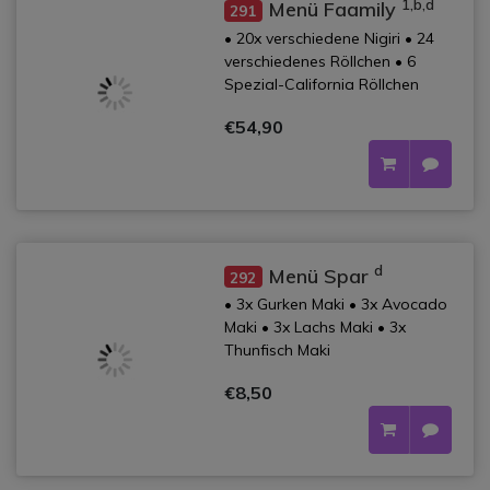
1,b,d
Menü Faamily
291
• 20x verschiedene Nigiri • 24
verschiedenes Röllchen • 6
Spezial-California Röllchen
€54,90
d
Menü Spar
292
• 3x Gurken Maki • 3x Avocado
Maki • 3x Lachs Maki • 3x
Thunfisch Maki
€8,50