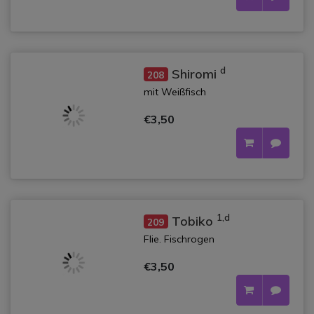
d
Shiromi
208
mit Weißfisch
€3,50
1,d
Tobiko
209
Flie. Fischrogen
€3,50