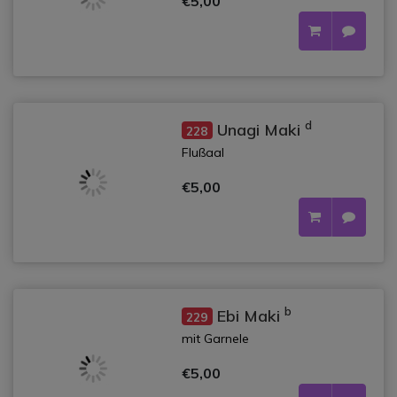
€5,00
d
Unagi Maki
228
Flußaal
€5,00
b
Ebi Maki
229
mit Garnele
€5,00