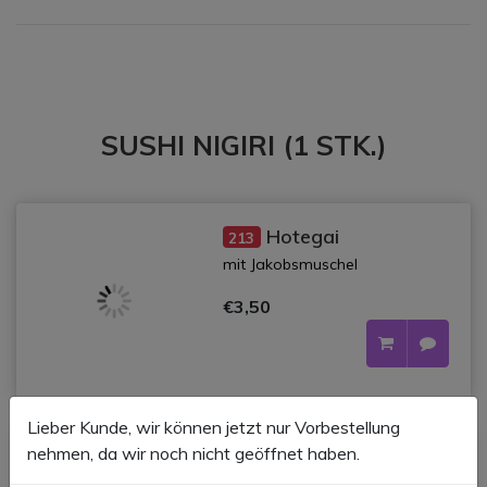
SUSHI NIGIRI (1 STK.)
Hotegai
213
mit Jakobsmuschel
€3,50
Lieber Kunde, wir können jetzt nur Vorbestellung
nehmen, da wir noch nicht geöffnet haben.
d
Tamago
201