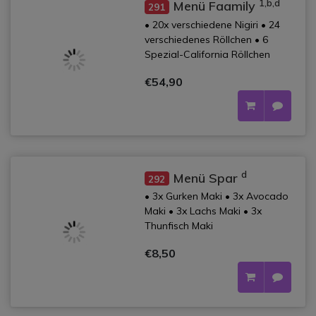
1,b,d
Menü Faamily
291
• 20x verschiedene Nigiri • 24
verschiedenes Röllchen • 6
Spezial-California Röllchen
€54,90
d
Menü Spar
292
• 3x Gurken Maki • 3x Avocado
Maki • 3x Lachs Maki • 3x
Thunfisch Maki
€8,50