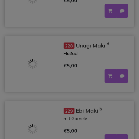
€5,00
d
Unagi Maki
228
Flußaal
€5,00
b
Ebi Maki
229
mit Garnele
€5,00