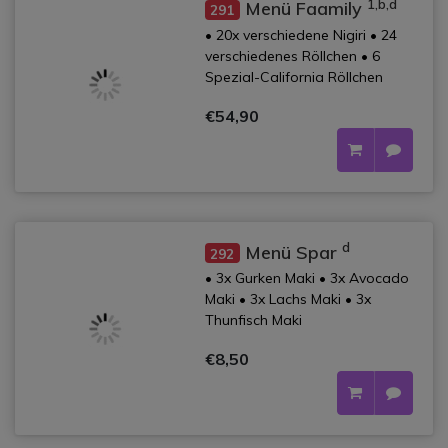
1,b,d
Menü Faamily
291
• 20x verschiedene Nigiri • 24
verschiedenes Röllchen • 6
Spezial-California Röllchen
€54,90
d
Menü Spar
292
• 3x Gurken Maki • 3x Avocado
Maki • 3x Lachs Maki • 3x
Thunfisch Maki
€8,50