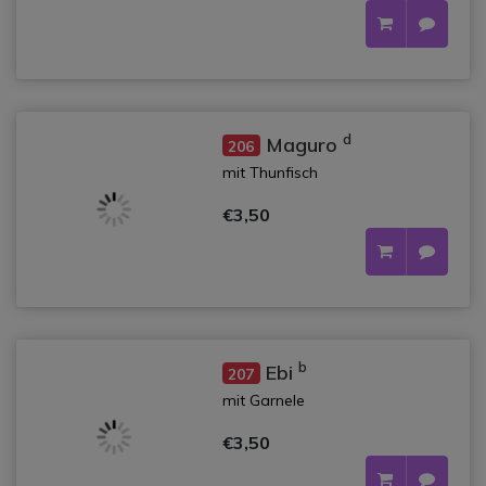
d
Maguro
206
mit Thunfisch
€3,50
b
Ebi
207
mit Garnele
€3,50