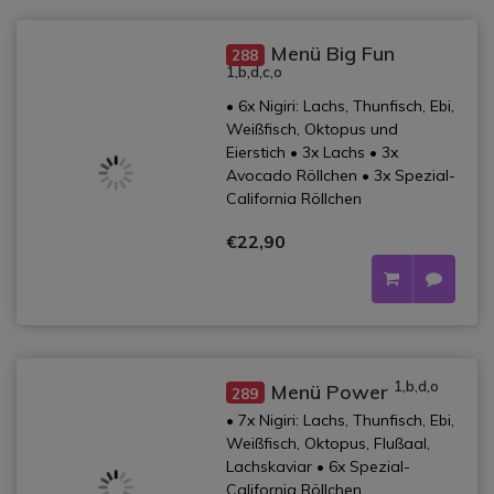
Menü Big Fun
288
1,b,d,c,o
• 6x Nigiri: Lachs, Thunfisch, Ebi,
Weißfisch, Oktopus und
Eierstich • 3x Lachs • 3x
Avocado Röllchen • 3x Spezial-
California Röllchen
€22,90
1,b,d,o
Menü Power
289
• 7x Nigiri: Lachs, Thunfisch, Ebi,
Weißfisch, Oktopus, Flußaal,
Lachskaviar • 6x Spezial-
California Röllchen