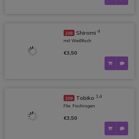
d
Shiromi
208
mit Weißfisch
€3,50
1,d
Tobiko
209
Flie. Fischrogen
€3,50