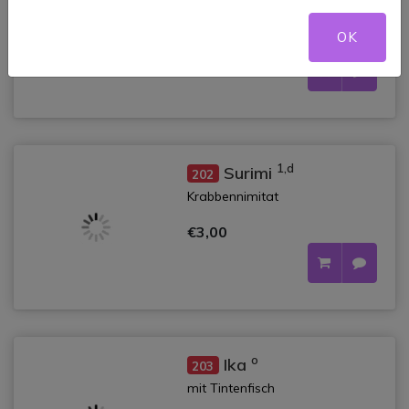
mit Eierstich
OK
€3,00
1,d
Surimi
202
Krabbennimitat
€3,00
o
Ika
203
mit Tintenfisch