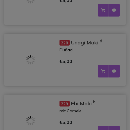
€5,00
d
Unagi Maki
228
Flußaal
€5,00
b
Ebi Maki
229
mit Garnele
€5,00