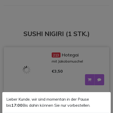
SUSHI NIGIRI (1 STK.)
Hotegai
213
mit Jakobsmuschel
€3,50
Lieber Kunde, wir sind momentan in der Pause
bis
17:00
Bis dahin können Sie nur vorbestellen.
d
Tamago
201