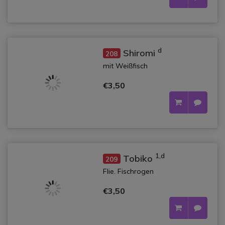
d
Shiromi
208
mit Weißfisch
€3,50
1,d
Tobiko
209
Flie. Fischrogen
€3,50