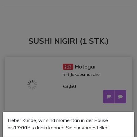
SUSHI NIGIRI (1 STK.)
Hotegai
213
mit Jakobsmuschel
€3,50
Lieber Kunde, wir sind momentan in der Pause
bis
17:00
Bis dahin können Sie nur vorbestellen.
d
Tamago
201