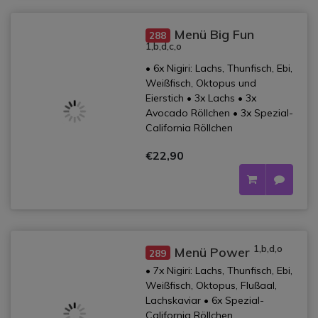
Menü Big Fun
288
1,b,d,c,o
• 6x Nigiri: Lachs, Thunfisch, Ebi,
Weißfisch, Oktopus und
Eierstich • 3x Lachs • 3x
Avocado Röllchen • 3x Spezial-
California Röllchen
€22,90
1,b,d,o
Menü Power
289
• 7x Nigiri: Lachs, Thunfisch, Ebi,
Weißfisch, Oktopus, Flußaal,
Lachskaviar • 6x Spezial-
California Röllchen