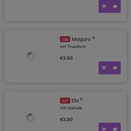
d
Maguro
206
mit Thunfisch
€3,50
b
Ebi
207
mit Garnele
€3,50