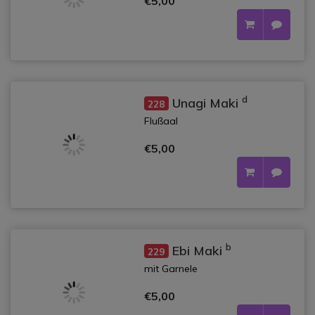
€5,00
d
Unagi Maki
228
Flußaal
€5,00
b
Ebi Maki
229
mit Garnele
€5,00