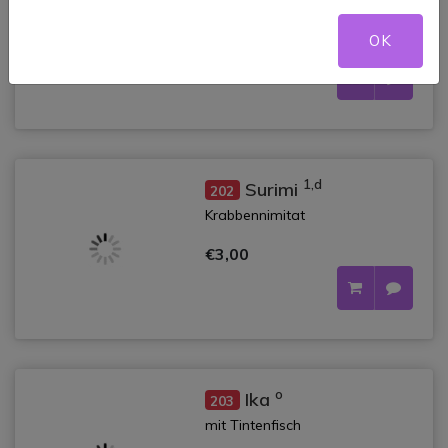
mit Eierstich
OK
€3,00
1,d
Surimi
202
Krabbennimitat
€3,00
o
Ika
203
mit Tintenfisch