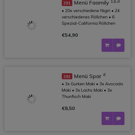
1,b,d
Menü Faamily
291
• 20x verschiedene Nigiri • 24
verschiedenes Röllchen • 6
Spezial-California Röllchen
€54,90
d
Menü Spar
292
• 3x Gurken Maki • 3x Avocado
Maki • 3x Lachs Maki • 3x
Thunfisch Maki
€8,50