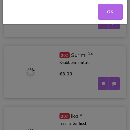
mit Eierstich
OK
€3,00
1,d
Surimi
202
Krabbennimitat
€3,00
o
Ika
203
mit Tintenfisch