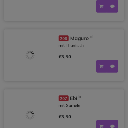
d
Maguro
206
mit Thunfisch
€3,50
b
Ebi
207
mit Garnele
€3,50