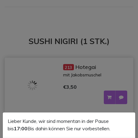
SUSHI NIGIRI (1 STK.)
Hotegai
213
mit Jakobsmuschel
€3,50
Lieber Kunde, wir sind momentan in der Pause
bis
17:00
Bis dahin können Sie nur vorbestellen.
d
Tamago
201