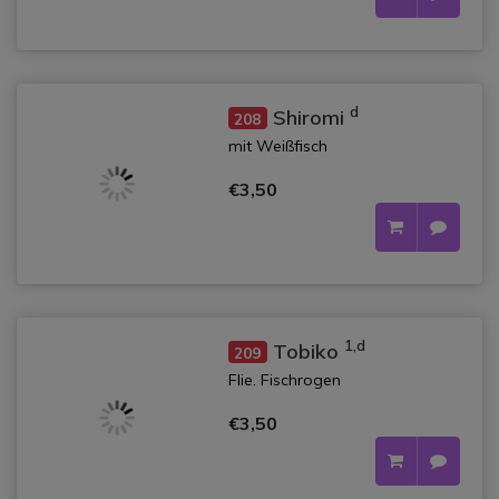
d
Shiromi
208
mit Weißfisch
€3,50
1,d
Tobiko
209
Flie. Fischrogen
€3,50