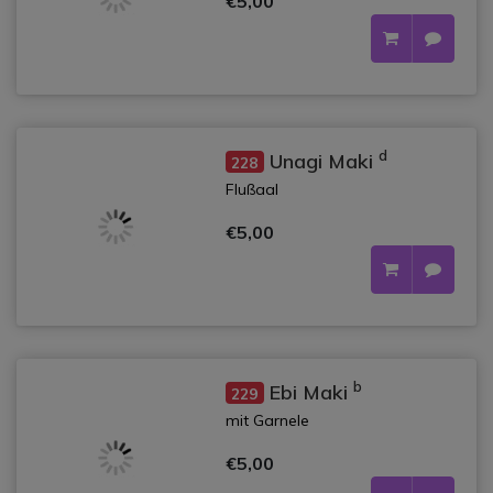
€5,00
d
Unagi Maki
228
Flußaal
€5,00
b
Ebi Maki
229
mit Garnele
€5,00