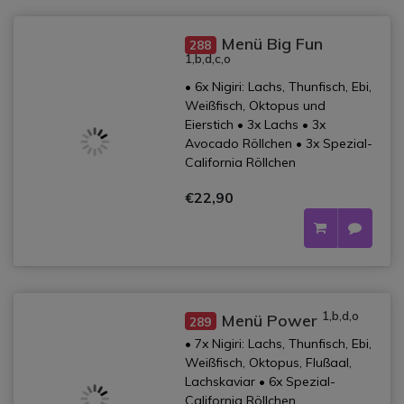
Menü Big Fun
288
1,b,d,c,o
• 6x Nigiri: Lachs, Thunfisch, Ebi,
Weißfisch, Oktopus und
Eierstich • 3x Lachs • 3x
Avocado Röllchen • 3x Spezial-
California Röllchen
€22,90
1,b,d,o
Menü Power
289
• 7x Nigiri: Lachs, Thunfisch, Ebi,
Weißfisch, Oktopus, Flußaal,
Lachskaviar • 6x Spezial-
California Röllchen