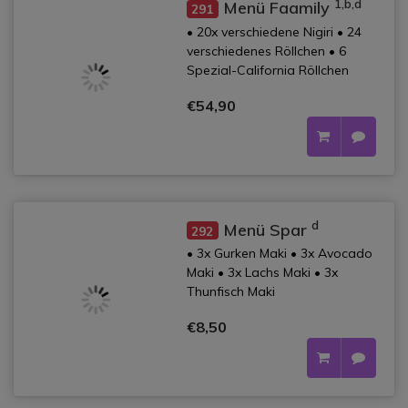
1,b,d
Menü Faamily
291
• 20x verschiedene Nigiri • 24
verschiedenes Röllchen • 6
Spezial-California Röllchen
€54,90
d
Menü Spar
292
• 3x Gurken Maki • 3x Avocado
Maki • 3x Lachs Maki • 3x
Thunfisch Maki
€8,50