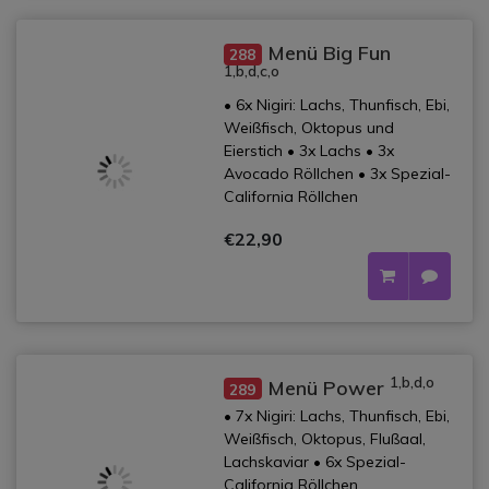
Menü Big Fun
288
1,b,d,c,o
• 6x Nigiri: Lachs, Thunfisch, Ebi,
Weißfisch, Oktopus und
Eierstich • 3x Lachs • 3x
Avocado Röllchen • 3x Spezial-
California Röllchen
€22,90
1,b,d,o
Menü Power
289
• 7x Nigiri: Lachs, Thunfisch, Ebi,
Weißfisch, Oktopus, Flußaal,
Lachskaviar • 6x Spezial-
California Röllchen