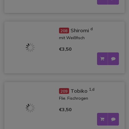
d
Shiromi
208
mit Weißfisch
€3,50
1,d
Tobiko
209
Flie. Fischrogen
€3,50