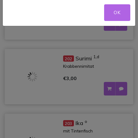
mit Eierstich
OK
€3,00
1,d
Surimi
202
Krabbennimitat
€3,00
o
Ika
203
mit Tintenfisch