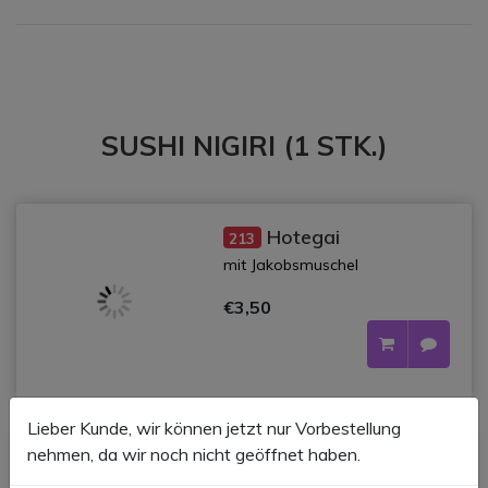
SUSHI NIGIRI (1 STK.)
Hotegai
213
mit Jakobsmuschel
€3,50
Lieber Kunde, wir können jetzt nur Vorbestellung
nehmen, da wir noch nicht geöffnet haben.
d
Tamago
201