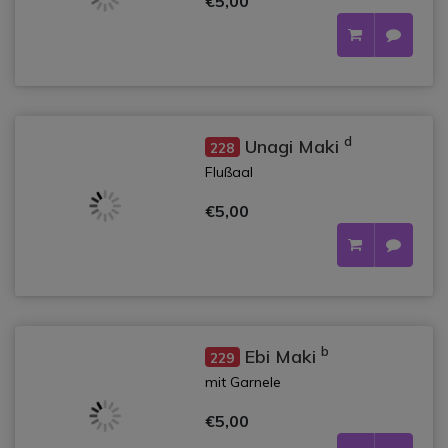
€5,00
d
Unagi Maki
228
Flußaal
€5,00
b
Ebi Maki
229
mit Garnele
€5,00