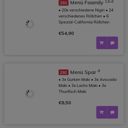
1,b,d
Menü Faamily
291
• 20x verschiedene Nigiri • 24
verschiedenes Röllchen • 6
Spezial-California Röllchen
€54,90
d
Menü Spar
292
• 3x Gurken Maki • 3x Avocado
Maki • 3x Lachs Maki • 3x
Thunfisch Maki
€8,50