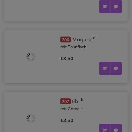
d
Maguro
206
mit Thunfisch
€3,50
b
Ebi
207
mit Garnele
€3,50